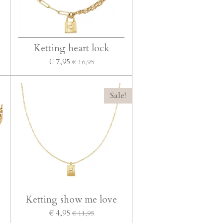
Ketting heart lock
€ 7,95
€ 16,95
Sale!
Ketting show me love
€ 4,95
€ 11,95