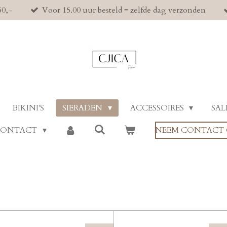
50,-
Voor 15.00 uur besteld = zelfde dag verzonden
BIKINI'S
SIERADEN
ACCESSOIRES
SAL
CONTACT
NEEM CONTACT 