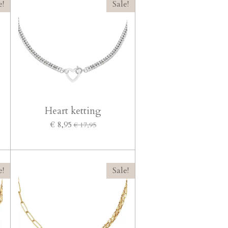
e!
Sale!
Heart ketting
€ 8,95
€ 17,95
e!
Sale!