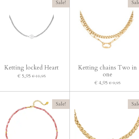
Sale!
Sal
Ketting locked Heart
Ketting chains Two in
one
€ 5,95
€ 11,95
€ 4,95
€ 9,95
Sale!
Sal