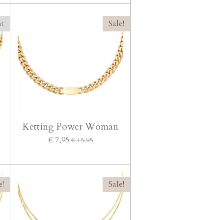
ht
Sale!
Ketting Power Woman
€ 7,95
€ 15,95
e!
Sale!