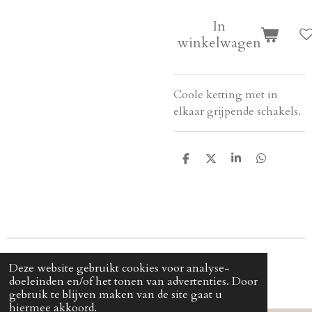
In
winkelwagen
Coole ketting met in
elkaar grijpende schakels.
D
D
S
D
e
e
h
e
l
e
a
l
e
l
r
e
n
e
n
© 2024 - 2024 Cjica
Deze website gebruikt cookies voor analyse-
doeleinden en/of het tonen van advertenties. Door
gebruik te blijven maken van de site gaat u
hiermee akkoord.