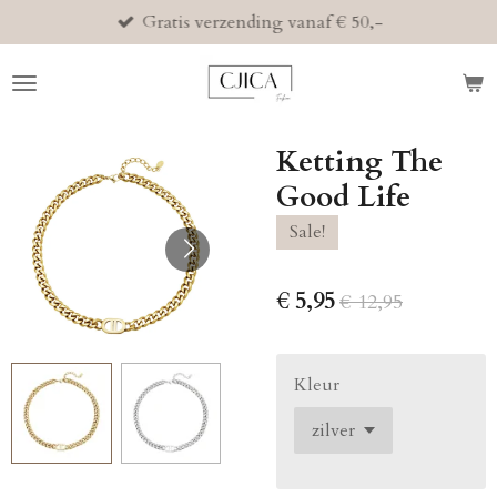
Gratis verzending vanaf € 50,-
Ga
direct
naar
de
hoofdinhoud
Ketting The
Good Life
Sale!
€ 5,95
€ 12,95
Kleur