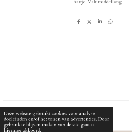
hartje. Valt middellang.
D
D
S
D
e
e
h
e
l
e
a
l
e
l
r
e
n
e
n
© 2024 - 2024 Cjica
Deze website gebruikt cookies voor analyse-
doeleinden en/of het tonen van advertenties. Door
gebruik te blijven maken van de site gaat u
hiermee akkoord.