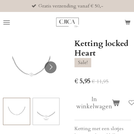
Gratis verzending vanaf € 50,-
Ga
direct
naar
de
hoofdinhoud
Ketting locked
Heart
Sale!
€ 5,95
€ 11,95
In
winkelwagen
Ketting met een slotjes