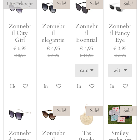
Uitverkocht
Sale!
Sale!
Sale!
Zonnebr
Zonnebr
Zonnebr
Zonnebr
il City
il
il
il Fancy
Girl
elegantie
Essential
Eye
€ 6,95
€ 4,95
€ 4,95
€ 3,95
€ 8,95
€ 6,95
€ 11,95
€ 6,95
Houd mij op de hoogte
In winkelwagen
In winkelwagen
In winkelwag
Sale!
Sale!
Sale!
Zonnebr
Zonnebr
Tas
Smiley
il Frame-
il
Ready
make-up