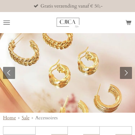
Gratis verzending vanaf € 50,-
Ga
direct
naar
de
hoofdinhoud
Home
»
Sale
»
Accessoires