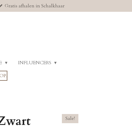
Gratis afhalen in Schalkhaar
E
INFLUENCERS
OP.
 Zwart
Sale!