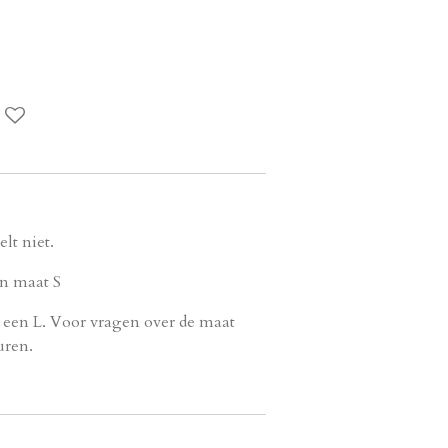
elt niet.
en maat S
an een L. Voor vragen over de maat
uren.