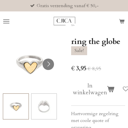
Gratis verzending vanaf € 50,-
Ga
direct
naar
de
hoofdinhoud
ring the globe
Sale!
€ 3,95
€ 8,95
In
winkelwagen
Hartvormige zegelring
met coole quote of
gravering.