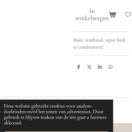
In
winkelwagen
Basic armband, super leuk
te combineren!
D
D
S
D
e
e
h
e
l
e
a
l
e
l
r
e
n
e
n
Deze website gebruikt cookies voor analyse-
© 2024 - 2024 Cjica
doeleinden en/of het tonen van advertenties. Door
gebruik te blijven maken van de site gaat u hiermee
akkoord.