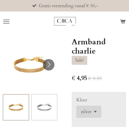
Gratis verzending vanaf € 50,-
Ga
direct
naar
de
hoofdinhoud
Armband
charlie
Sale!
€ 4,95
€ 9,95
Kleur