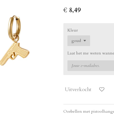
€ 8,49
Kleur
Laat het me weten wannee
Uitverkocht
Oorbellen met pistoolhangert