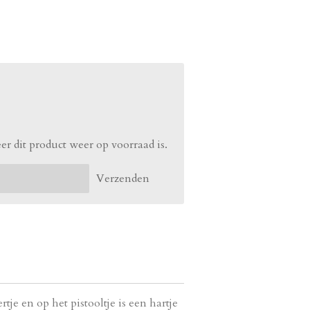
r dit product weer op voorraad is.
Verzenden
je en op het pistooltje is een hartje