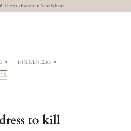
Gratis afhalen in Schalkhaar
E
INFLUENCERS
OP.
ress to kill