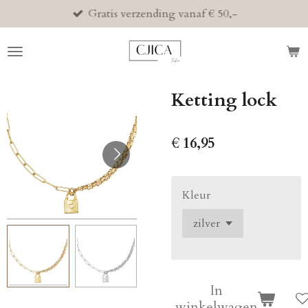
Gratis verzending vanaf € 50,-
Ga
direct
naar
de
hoofdinhoud
Ketting lock
€ 16,95
Kleur
In
winkelwagen