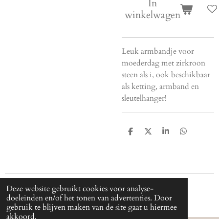
In
winkelwagen
Leuk armbandje voor
moederdag met zirkroon
steen als i, ook beschikbaar
als ketting, armband en
sleutelhanger!
D
D
S
D
e
e
h
e
l
e
a
l
e
l
r
e
n
e
n
Deze website gebruikt cookies voor analyse-
© 2024 - 2024 Cjica
doeleinden en/of het tonen van advertenties. Door
gebruik te blijven maken van de site gaat u hiermee
akkoord.