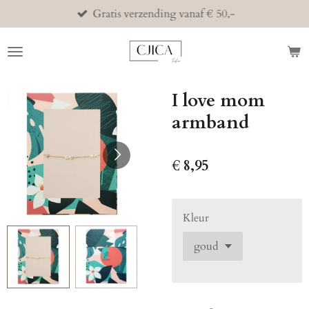
Gratis verzending vanaf € 50,-
Ga
direct
naar
de
hoofdinhoud
I love mom
armband
€ 8,95
Kleur