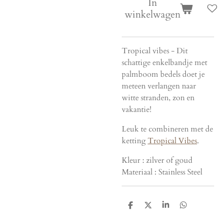
In
winkelwagen
Tropical vibes - Dit
schattige enkelbandje met
palmboom bedels doet je
meteen verlangen naar
witte stranden, zon en
vakantie!
Leuk te combineren met de
ketting
Tropical Vibes
.
Kleur : z
ilver of goud
Materiaal :
Stainless Steel
D
D
S
D
e
e
h
e