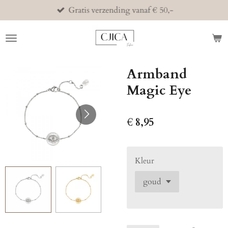
Gratis verzending vanaf € 50,-
Ga
direct
naar
de
hoofdinhoud
Armband
Magic Eye
€ 8,95
Kleur