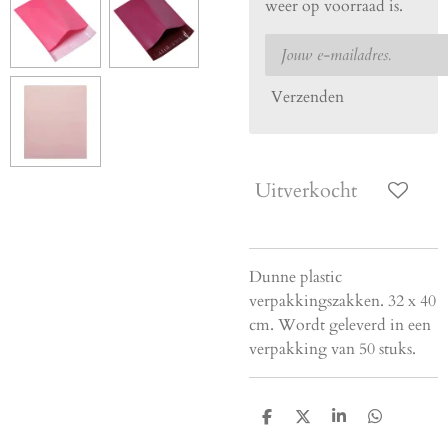
weer op voorraad is.
Verzenden
Uitverkocht
Dunne plastic
verpakkingszakken. 32 x 40
cm. Wordt geleverd in een
verpakking van 50 stuks.
D
D
S
D
e
e
h
e