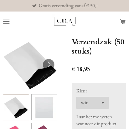
Gratis verzending vanaf € 50,-
Ga
direct
naar
de
hoofdinhoud
Verzendzak (50
stuks)
€ 18,95
Kleur
Laat het me weten
wanneer dit product