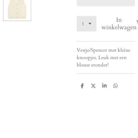
In
winkelwagen
Vestje/Spencer met kleine
knoopjes. Leuk met een
blouse eronder!
D
D
S
D
e
e
h
e
l
e
a
l
e
l
r
e
n
e
n