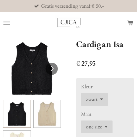
Gratis verzending vanaf € 50,-
Ga
direct
naar
de
hoofdinhoud
Cardigan Isa
€ 27,95
Kleur
Maat