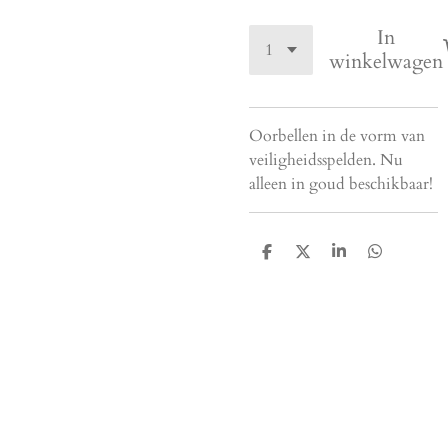
In
winkelwagen
Oorbellen in de vorm van
veiligheidsspelden. Nu
alleen in goud beschikbaar!
D
D
S
D
e
e
h
e
l
e
a
l
e
l
r
e
n
e
n