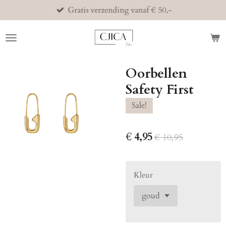
Gratis verzending vanaf € 50,-
Ga
direct
naar
de
hoofdinhoud
Oorbellen
Safety First
Sale!
€ 4,95
€ 10,95
Kleur