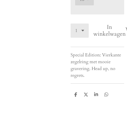
In
winkelwagen
Special Edition: Vierkante
zegelring met mooie
gravering. Head up, no
regrets.
D
D
S
D
e
e
h
e
l
e
a
l
e
l
r
e
n
e
n