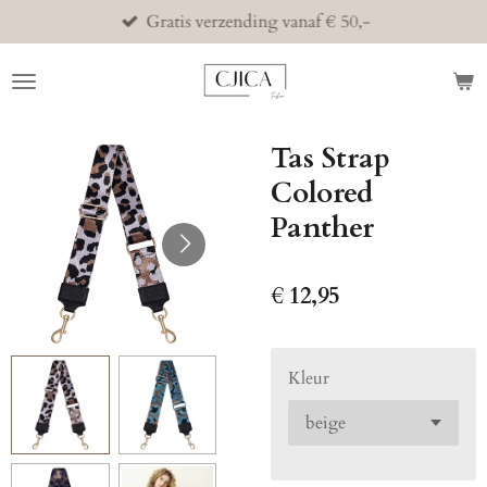
Gratis verzending vanaf € 50,-
Ga
direct
naar
de
hoofdinhoud
Tas Strap
Colored
Panther
€ 12,95
Kleur