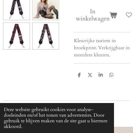
In
winkelwagen
Kleurrijke tasriem in
broekprint. Verkrijgbaar in
meerdere kleuren.
D
D
S
D
e
e
h
e
l
e
a
l
e
l
r
e
n
e
n
Deze website gebruikt cookies voor analyse-
© 2024 - 2024 Cjica
doeleinden en/of het tonen van advertenties. Door
gebruik te blijven maken van de site gaat u hiermee
akkoord.