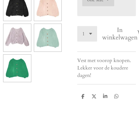
In
winkelwagen
Vest met voorop knopen.
Lekker voor de koudere
dagen!
D
D
S
D
e
e
h
e
l
e
a
l
e
l
r
e
n
e
n