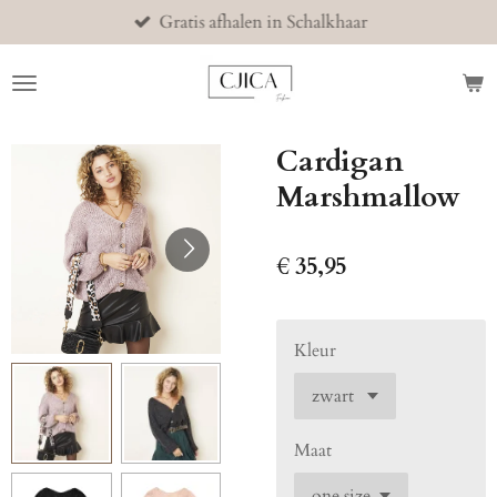
Gratis afhalen in Schalkhaar
Ga
direct
naar
de
hoofdinhoud
Cardigan
Marshmallow
€ 35,95
Kleur
Maat