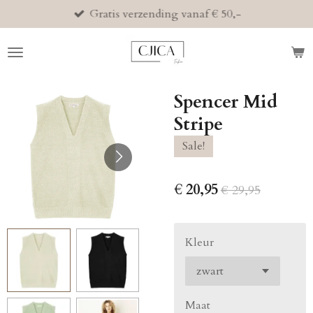
Gratis verzending vanaf € 50,-
Ga
direct
naar
de
hoofdinhoud
Spencer Mid
Stripe
Sale!
€ 20,95
€ 29,95
Kleur
Maat