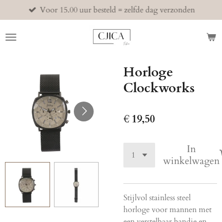
Voor 15.00 uur besteld = zelfde dag verzonden
Ga
direct
naar
de
hoofdinhoud
Horloge
Clockworks
€ 19,50
In
winkelwagen
Stijlvol stainless steel
horloge voor mannen met
een verstelbaar bandje en