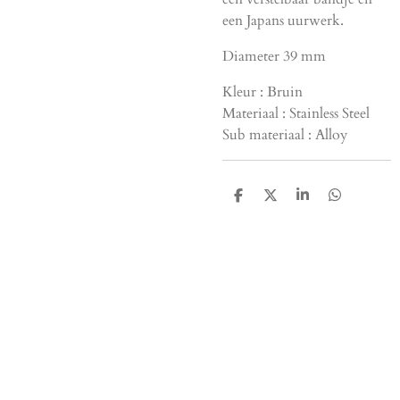
een Japans uurwerk.
Diameter 39 mm
Kleur :
Bruin
Materiaal :
Stainless Steel
Sub materiaal :
Alloy
D
D
S
D
e
e
h
e
l
e
a
l
e
l
r
e
n
e
n