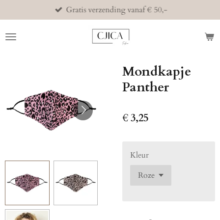
Gratis verzending vanaf € 50,-
Ga
direct
naar
de
hoofdinhoud
Mondkapje
Panther
€ 3,25
Kleur