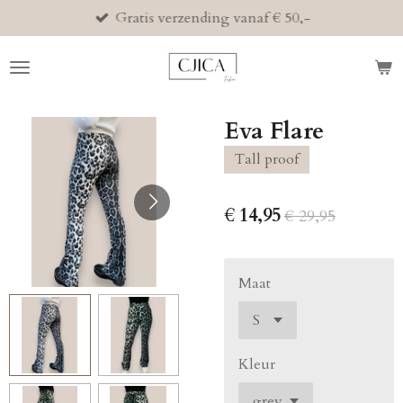
Gratis verzending vanaf € 50,-
Ga
direct
naar
de
hoofdinhoud
Eva Flare
Tall proof
€ 14,95
€ 29,95
Maat
Kleur