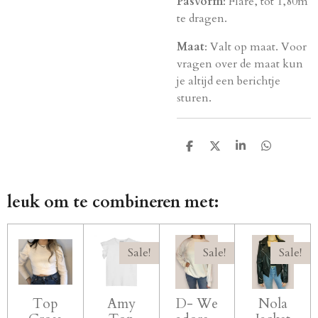
Pasvorm
: Flare, tot 1,80m
te dragen.
Maat
: Valt op maat. Voor
vragen over de maat kun
je altijd een berichtje
sturen.
D
D
S
D
e
e
h
e
l
e
a
l
e
l
r
e
n
e
n
leuk om te combineren met:
Sale!
Sale!
Sale!
Top
Amy
D- We
Nola