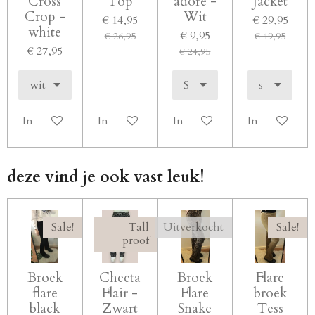
Cross
Top
adore -
Jacket
Crop -
Wit
€ 14,95
€ 29,95
white
€ 9,95
€ 26,95
€ 49,95
€ 27,95
€ 24,95
In winkelwagen
In winkelwagen
In winkelwagen
In winkelwa
deze vind je ook vast leuk!
Sale!
Tall
Uitverkocht
Sale!
proof
Broek
Cheeta
Broek
Flare
flare
Flair -
Flare
broek
black
Zwart
Snake
Tess