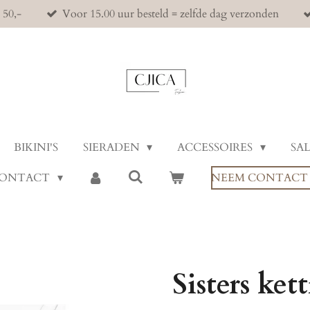
 50,-
Voor 15.00 uur besteld = zelfde dag verzonden
BIKINI'S
SIERADEN
ACCESSOIRES
SA
ONTACT
NEEM CONTACT 
Sisters ket