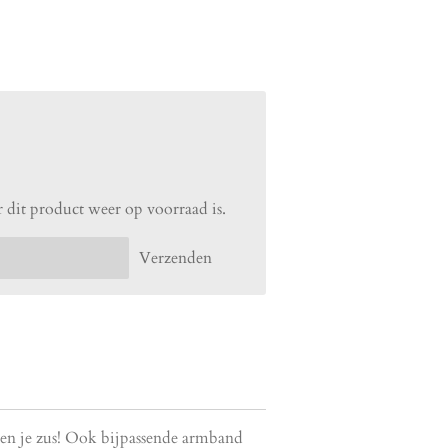
 dit product weer op voorraad is.
Verzenden
 en je zus! Ook bijpassende armband