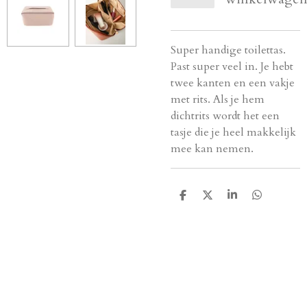
Super handige toilettas.
Past super veel in. Je hebt
twee kanten en een vakje
met rits. Als je hem
dichtrits wordt het een
tasje die je heel makkelijk
mee kan nemen.
D
D
S
D
e
e
h
e
l
e
a
l
e
l
r
e
n
e
n