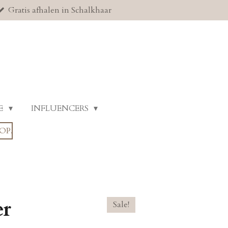
Gratis afhalen in Schalkhaar
E
INFLUENCERS
OP.
er
Sale!