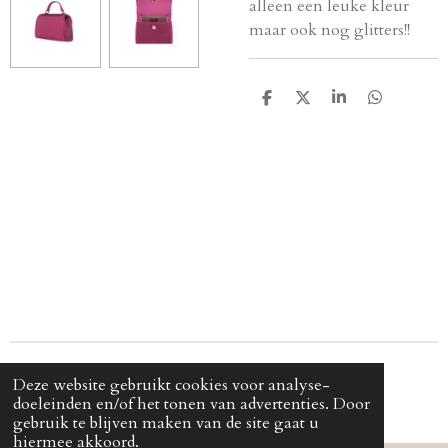
alleen een leuke kleur
maar ook nog glitters!!
D
D
S
D
e
e
h
e
l
e
a
l
e
l
r
e
n
e
n
© 2024 - 2024 Cjica
Deze website gebruikt cookies voor analyse-
doeleinden en/of het tonen van advertenties. Door
gebruik te blijven maken van de site gaat u
hiermee akkoord.