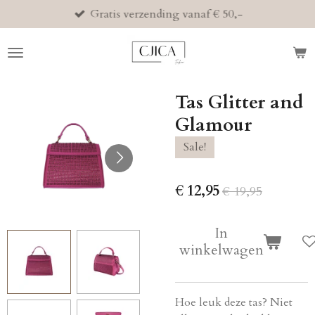
Gratis verzending vanaf € 50,-
Ga
direct
naar
de
hoofdinhoud
Tas Glitter and
Glamour
Sale!
€ 12,95
€ 19,95
In
winkelwagen
Hoe leuk deze tas? Niet